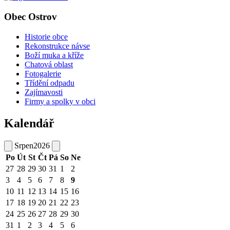
Obec Ostrov
Historie obce
Rekonstrukce návse
Boží muka a kříže
Chatová oblast
Fotogalerie
Třídění odpadu
Zajímavosti
Firmy a spolky v obci
Kalendář
Srpen
2026
Po
Út
St
Čt
Pá
So
Ne
27
28
29
30
31
1
2
3
4
5
6
7
8
9
10
11
12
13
14
15
16
17
18
19
20
21
22
23
24
25
26
27
28
29
30
31
1
2
3
4
5
6