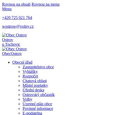
Rovnou na obsah
Rovnou na menu
Menu
+420 725 021 764
wostrow@volny.cz
Ostrov
u Tochovic
Obec
Ostrov
Obecní úřad
Zastupitelstvo obce
Vyhlášky
Rozpočet
Chatová oblast
Místní poplatky
Úřední deska
Ostrovský občasník
Volby
Územní plán obce
Povinné informace
E-podatelna