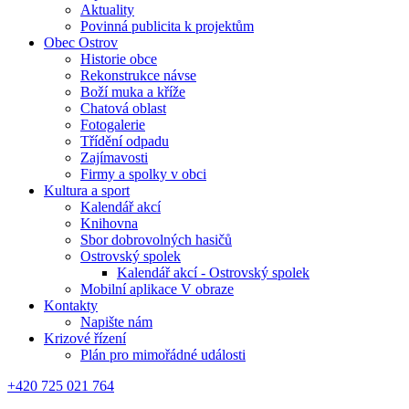
Aktuality
Povinná publicita k projektům
Obec Ostrov
Historie obce
Rekonstrukce návse
Boží muka a kříže
Chatová oblast
Fotogalerie
Třídění odpadu
Zajímavosti
Firmy a spolky v obci
Kultura a sport
Kalendář akcí
Knihovna
Sbor dobrovolných hasičů
Ostrovský spolek
Kalendář akcí - Ostrovský spolek
Mobilní aplikace V obraze
Kontakty
Napište nám
Krizové řízení
Plán pro mimořádné události
+420 725 021 764