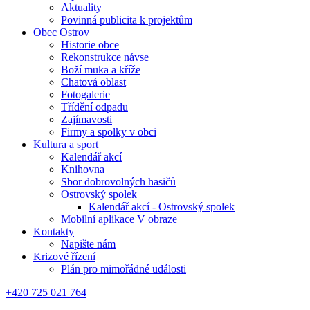
Aktuality
Povinná publicita k projektům
Obec Ostrov
Historie obce
Rekonstrukce návse
Boží muka a kříže
Chatová oblast
Fotogalerie
Třídění odpadu
Zajímavosti
Firmy a spolky v obci
Kultura a sport
Kalendář akcí
Knihovna
Sbor dobrovolných hasičů
Ostrovský spolek
Kalendář akcí - Ostrovský spolek
Mobilní aplikace V obraze
Kontakty
Napište nám
Krizové řízení
Plán pro mimořádné události
+420 725 021 764