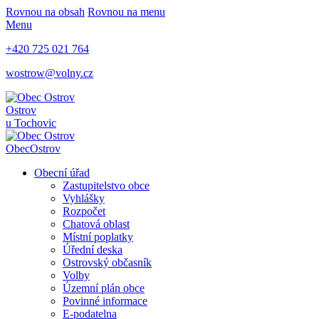
Rovnou na obsah
Rovnou na menu
Menu
+420 725 021 764
wostrow@volny.cz
Ostrov
u Tochovic
Obec
Ostrov
Obecní úřad
Zastupitelstvo obce
Vyhlášky
Rozpočet
Chatová oblast
Místní poplatky
Úřední deska
Ostrovský občasník
Volby
Územní plán obce
Povinné informace
E-podatelna