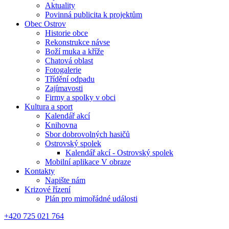
Aktuality
Povinná publicita k projektům
Obec Ostrov
Historie obce
Rekonstrukce návse
Boží muka a kříže
Chatová oblast
Fotogalerie
Třídění odpadu
Zajímavosti
Firmy a spolky v obci
Kultura a sport
Kalendář akcí
Knihovna
Sbor dobrovolných hasičů
Ostrovský spolek
Kalendář akcí - Ostrovský spolek
Mobilní aplikace V obraze
Kontakty
Napište nám
Krizové řízení
Plán pro mimořádné události
+420 725 021 764