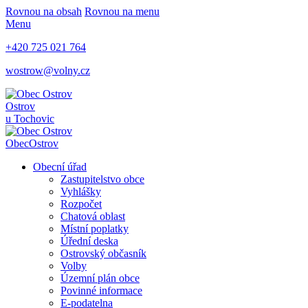
Rovnou na obsah
Rovnou na menu
Menu
+420 725 021 764
wostrow@volny.cz
Ostrov
u Tochovic
Obec
Ostrov
Obecní úřad
Zastupitelstvo obce
Vyhlášky
Rozpočet
Chatová oblast
Místní poplatky
Úřední deska
Ostrovský občasník
Volby
Územní plán obce
Povinné informace
E-podatelna