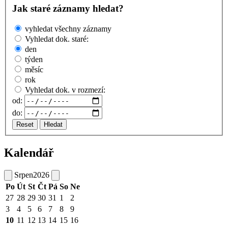
Jak staré záznamy hledat?
vyhledat všechny záznamy
Vyhledat dok. staré:
den
týden
měsíc
rok
Vyhledat dok. v rozmezí:
od:
do:
Reset
Hledat
Kalendář
Srpen
2026
Po
Út
St
Čt
Pá
So
Ne
27
28
29
30
31
1
2
3
4
5
6
7
8
9
10
11
12
13
14
15
16