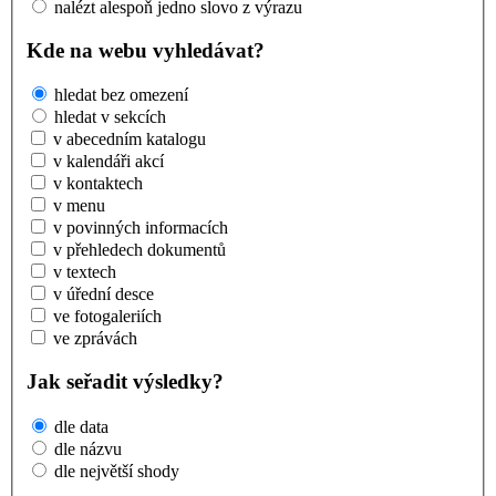
nalézt alespoň jedno slovo z výrazu
Kde na webu vyhledávat?
hledat bez omezení
hledat v sekcích
v abecedním katalogu
v kalendáři akcí
v kontaktech
v menu
v povinných informacích
v přehledech dokumentů
v textech
v úřední desce
ve fotogaleriích
ve zprávách
Jak seřadit výsledky?
dle data
dle názvu
dle největší shody