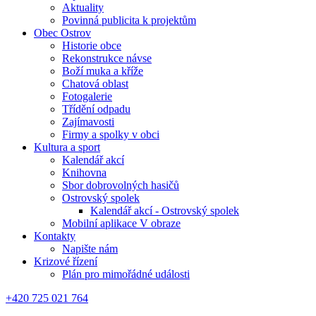
Aktuality
Povinná publicita k projektům
Obec Ostrov
Historie obce
Rekonstrukce návse
Boží muka a kříže
Chatová oblast
Fotogalerie
Třídění odpadu
Zajímavosti
Firmy a spolky v obci
Kultura a sport
Kalendář akcí
Knihovna
Sbor dobrovolných hasičů
Ostrovský spolek
Kalendář akcí - Ostrovský spolek
Mobilní aplikace V obraze
Kontakty
Napište nám
Krizové řízení
Plán pro mimořádné události
+420 725 021 764