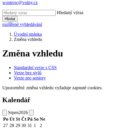
wostrow@volny.cz
Hledaný výraz
Hledat
rozšířené vyhledávání
Úvodní stránka
Změna vzhledu
Změna vzhledu
Standardní verze s CSS
Verze bez stylů
Verze pro seniory
Upozornění: změna vzhledu vyžaduje zapnuté cookies.
Kalendář
Srpen
2026
Po
Út
St
Čt
Pá
So
Ne
27
28
29
30
31
1
2