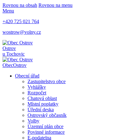
Rovnou na obsah
Rovnou na menu
Menu
+420 725 021 764
wostrow@volny.cz
Ostrov
u Tochovic
Obec
Ostrov
Obecní úřad
Zastupitelstvo obce
Vyhlášky
Rozpočet
Chatová oblast
Místní poplatky
Úřední deska
Ostrovský občasník
Volby
Územní plán obce
Povinné informace
E-podatelna